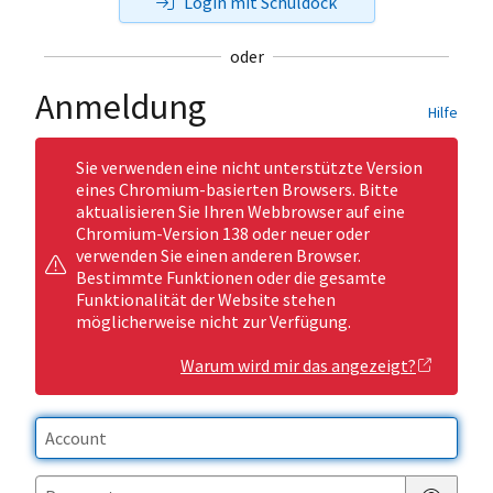
Login mit Schuldock
oder
Anmeldung
Hilfe
Sie verwenden eine nicht unterstützte Version
eines Chromium-basierten Browsers. Bitte
aktualisieren Sie Ihren Webbrowser auf eine
Chromium-Version 138 oder neuer oder
verwenden Sie einen anderen Browser.
Bestimmte Funktionen oder die gesamte
Funktionalität der Website stehen
möglicherweise nicht zur Verfügung.
Warum wird mir das angezeigt?