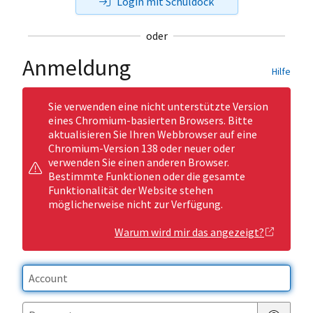
Login mit Schuldock
oder
Anmeldung
Hilfe
Sie verwenden eine nicht unterstützte Version
eines Chromium-basierten Browsers. Bitte
aktualisieren Sie Ihren Webbrowser auf eine
Chromium-Version 138 oder neuer oder
verwenden Sie einen anderen Browser.
Bestimmte Funktionen oder die gesamte
Funktionalität der Website stehen
möglicherweise nicht zur Verfügung.
Warum wird mir das angezeigt?