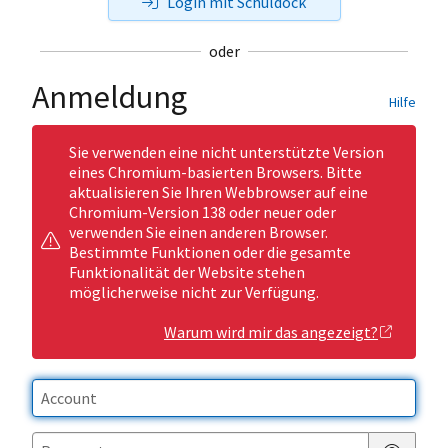
Login mit Schuldock
oder
Anmeldung
Hilfe
Sie verwenden eine nicht unterstützte Version
eines Chromium-basierten Browsers. Bitte
aktualisieren Sie Ihren Webbrowser auf eine
Chromium-Version 138 oder neuer oder
verwenden Sie einen anderen Browser.
Bestimmte Funktionen oder die gesamte
Funktionalität der Website stehen
möglicherweise nicht zur Verfügung.
Warum wird mir das angezeigt?