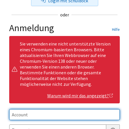
Login mit Schuldock
oder
Anmeldung
Hilfe
Sie verwenden eine nicht unterstützte Version
eines Chromium-basierten Browsers. Bitte
aktualisieren Sie Ihren Webbrowser auf eine
Chromium-Version 138 oder neuer oder
verwenden Sie einen anderen Browser.
Bestimmte Funktionen oder die gesamte
Funktionalität der Website stehen
möglicherweise nicht zur Verfügung.
Warum wird mir das angezeigt?