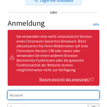
Login mit Schuldock
oder
Anmeldung
Hilfe
Sie verwenden eine nicht unterstützte Version
eines Chromium-basierten Browsers. Bitte
aktualisieren Sie Ihren Webbrowser auf eine
Chromium-Version 138 oder neuer oder
verwenden Sie einen anderen Browser.
Bestimmte Funktionen oder die gesamte
Funktionalität der Website stehen
möglicherweise nicht zur Verfügung.
Warum wird mir das angezeigt?